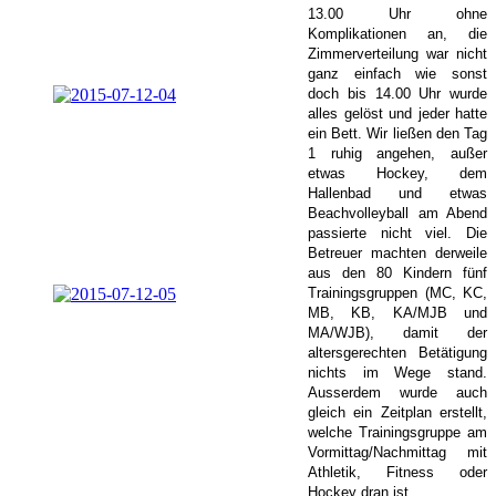
13.00 Uhr ohne
Komplikationen an, die
Zimmerverteilung war nicht
ganz einfach wie sonst
doch bis 14.00 Uhr wurde
alles gelöst und jeder hatte
ein Bett. Wir ließen den Tag
1 ruhig angehen, außer
etwas Hockey, dem
Hallenbad und etwas
Beachvolleyball am Abend
passierte nicht viel. Die
Betreuer machten derweile
aus den 80 Kindern fünf
Trainingsgruppen (MC, KC,
MB, KB, KA/MJB und
MA/WJB), damit der
altersgerechten Betätigung
nichts im Wege stand.
Ausserdem wurde auch
gleich ein Zeitplan erstellt,
welche Trainingsgruppe am
Vormittag/Nachmittag mit
Athletik, Fitness oder
Hockey dran ist.