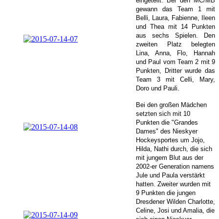
eingeteilt. Bei den MC/MB
gewann das Team 1 mit
Belli, Laura, Fabienne, Ileen
und Thea mit 14 Punkten
aus sechs Spielen. Den
zweiten Platz belegten
Lina, Anna, Flo, Hannah
und Paul vom Team 2 mit 9
Punkten, Dritter wurde das
Team 3 mit Celli, Mary,
Doro und Pauli.
Bei den großen Mädchen
setzten sich mit 10
Punkten die "Grandes
Dames" des Nieskyer
Hockeysportes um Jojo,
Hilda, Nathi durch, die sich
mit jungem Blut aus der
2002-er Generation namens
Jule und Paula verstärkt
hatten. Zweiter wurden mit
9 Punkten die jungen
Dresdener Wilden Charlotte,
Celine, Josi und Amalia, die