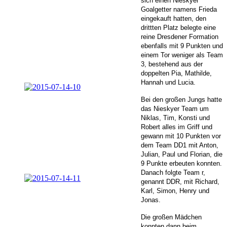
sich einen Nieskyer
Goalgetter namens Frieda
eingekauft hatten, den
drittten Platz belegte eine
reine Dresdener Formation
ebenfalls mit 9 Punkten und
einem Tor weniger als Team
3, bestehend aus der
doppelten Pia, Mathilde,
Hannah und Lucia.
Bei den großen Jungs hatte
das Nieskyer Team um
Niklas, Tim, Konsti und
Robert alles im Griff und
gewann mit 10 Punkten vor
dem Team DD1 mit Anton,
Julian, Paul und Florian, die
9 Punkte erbeuten konnten.
Danach folgte Team r,
genannt DDR, mit Richard,
Karl, Simon, Henry und
Jonas.
Die großen Mädchen
konnten dann beim